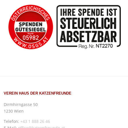
VEREIN HAUS DER KATZENFREUNDE
Dirmhirngasse 50
1230 Wien
Telefon:
+43 1 888 26 46
E-Mail:
office@katzenfreunde.at