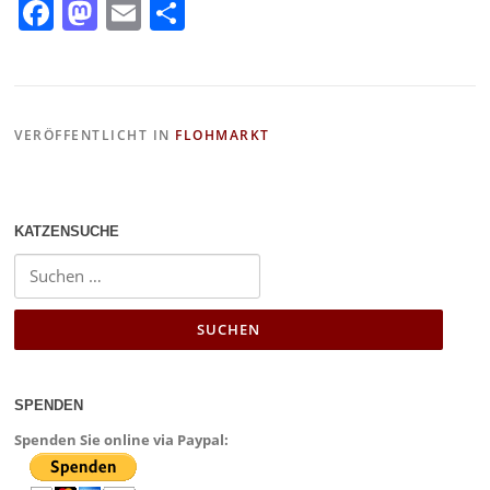
F
M
E
T
a
a
m
ei
c
st
ai
le
e
o
l
n
VERÖFFENTLICHT IN
FLOHMARKT
b
d
o
o
o
n
KATZENSUCHE
k
SPENDEN
Spenden Sie online via Paypal: