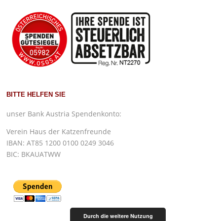
BITTE HELFEN SIE
unser Bank Austria Spendenkonto:
Verein Haus der Katzenfreunde
IBAN: AT85 1200 0100 0249 3046
BIC: BKAUATWW
Durch die weitere Nutzung