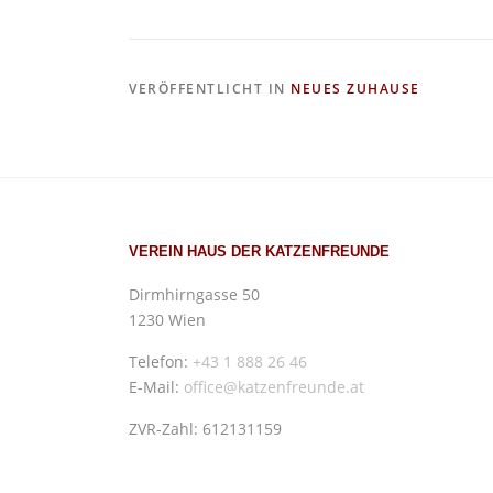
a
a
m
ei
c
st
ai
le
e
o
l
n
VERÖFFENTLICHT IN
NEUES ZUHAUSE
b
d
o
o
o
n
k
VEREIN HAUS DER KATZENFREUNDE
Dirmhirngasse 50
1230 Wien
Telefon:
+43 1 888 26 46
E-Mail:
office@katzenfreunde.at
ZVR-Zahl: 612131159