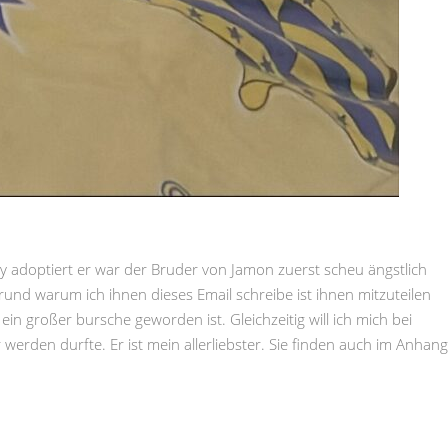
y adoptiert er war der Bruder von Jamon zuerst scheu ängstlich
rund warum ich ihnen dieses Email schreibe ist ihnen mitzuteilen
ein großer bursche geworden ist. Gleichzeitig will ich mich bei
werden durfte. Er ist mein allerliebster. Sie finden auch im Anhang