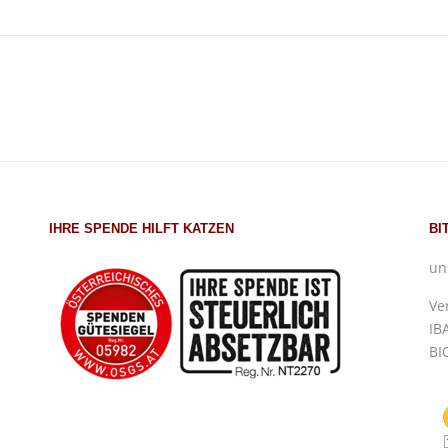
IHRE SPENDE HILFT KATZEN
BI
un
Ve
IB
BI