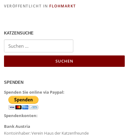
e
o
l
n
VERÖFFENTLICHT IN
FLOHMARKT
b
d
o
o
o
n
KATZENSUCHE
k
SPENDEN
Spenden Sie online via Paypal:
Spendenkonten:
Bank Austria
Kontoinhaber: Verein Haus der Katzenfreunde