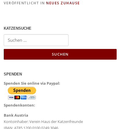
VERÖFFENTLICHT IN
NEUES ZUHAUSE
b
d
o
o
o
n
KATZENSUCHE
k
SPENDEN
Spenden Sie online via Paypal:
Spendenkonten:
Bank Austria
Kontoinhaber: Verein Haus der Katzenfreunde
IBAN: AT85 1200 0100 0249 3046