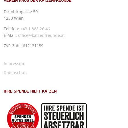
VEREIN HAUS DER KATZENFREUNDE
Dirmhirngasse 50
1230 Wien
Telefon:
+43 1 888 26 46
E-Mail:
office@katzenfreunde.at
ZVR-Zahl: 612131159
Impressum
Datenschutz
IHRE SPENDE HILFT KATZEN